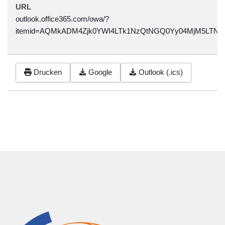
URL
outlook.office365.com/owa/?
itemid=AQMkADM4Zjk0YWI4LTk1NzQtNGQ0Yy04MjM5LTNj
Drucken
Google
Outlook (.ics)