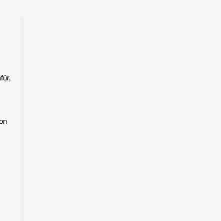
für,
von