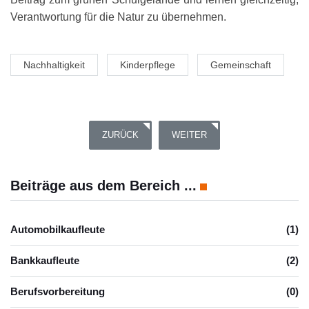
Verantwortung für die Natur zu übernehmen.
Nachhaltigkeit
Kinderpflege
Gemeinschaft
VORHERIGER BEITRAG: PROJEKT „WALDTAGE“
NÄCHSTER BEITRAG: BESUCH 
ZURÜCK
WEITER
Beiträge aus dem Bereich ...
Automobilkaufleute
(1)
Bankkaufleute
(2)
Berufsvorbereitung
(0)