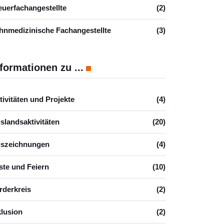
euerfachangestellte
(2)
hnmedizinische Fachangestellte
(3)
formationen zu ...
tivitäten und Projekte
(4)
slandsaktivitäten
(20)
szeichnungen
(4)
ste und Feiern
(10)
rderkreis
(2)
klusion
(2)