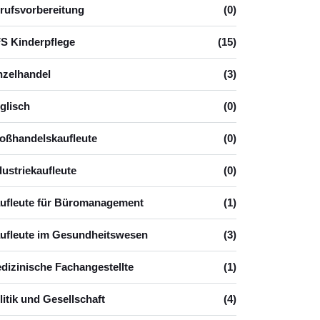
rufsvorbereitung
(0)
S Kinderpflege
(15)
nzelhandel
(3)
glisch
(0)
oßhandelskaufleute
(0)
dustriekaufleute
(0)
ufleute für Büromanagement
(1)
ufleute im Gesundheitswesen
(3)
dizinische Fachangestellte
(1)
litik und Gesellschaft
(4)