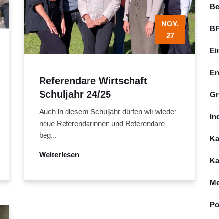
Be
NOV.
BF
27
Ei
En
Referendare Wirtschaft
Schuljahr 24/25
Gr
Auch in diesem Schuljahr dürfen wir wieder
In
neue Referendarinnen und Referendare
beg...
Ka
Weiterlesen
Ka
Me
Po