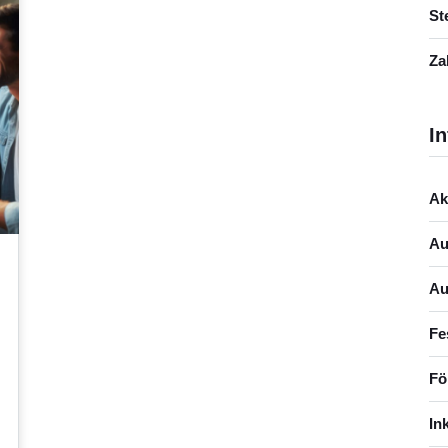
St
Za
In
Ak
Au
Au
Fe
Fö
In