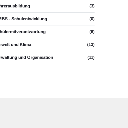
hrerausbildung
(3)
BS - Schulentwicklung
(0)
hülermitverantwortung
(6)
welt und Klima
(13)
rwaltung und Organisation
(11)