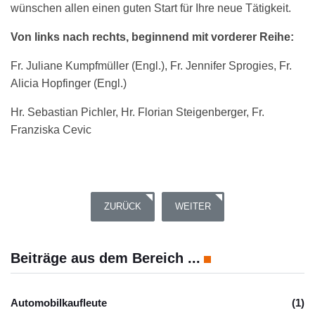
wünschen allen einen guten Start für Ihre neue Tätigkeit.
Von links nach rechts, beginnend mit vorderer Reihe:
Fr. Juliane Kumpfmüller (Engl.), Fr. Jennifer Sprogies, Fr.
Alicia Hopfinger (Engl.)
Hr. Sebastian Pichler, Hr. Florian Steigenberger, Fr.
Franziska Cevic
VORHERIGER BEITRAG: KOOPERATION DER S
NÄCHSTER BEITRAG: ERFAHRU
ZURÜCK
WEITER
Beiträge aus dem Bereich ...
Automobilkaufleute
(1)