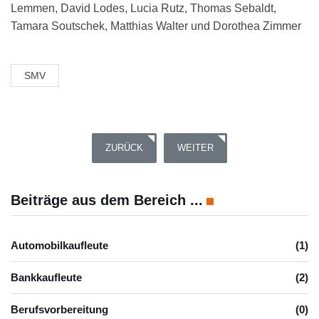
Lemmen, David Lodes, Lucia Rutz, Thomas Sebaldt,
Tamara Soutschek, Matthias Walter und Dorothea Zimmer
SMV
VORHERIGER BEITRAG: SPENDENAKTION- EIN
NÄCHSTER BEITRAG: GROSSA
ZURÜCK
WEITER
Beiträge aus dem Bereich ...
Automobilkaufleute
(1)
Bankkaufleute
(2)
Berufsvorbereitung
(0)