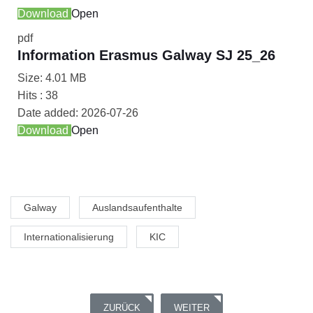
Download
Open
pdf
Information Erasmus Galway SJ 25_26
Size:
4.01 MB
Hits :
38
Date added:
2026-07-26
Download
Open
Galway
Auslandsaufenthalte
Internationalisierung
KIC
VORHERIGER BEITRAG: AUF ZUM BETRIEBSPR
NÄCHSTER BEITRAG: AUSZUBIL
ZURÜCK
WEITER