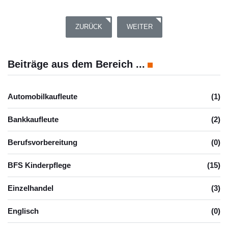
VORHERIGER BEITRAG: MIT ERASMUS+ NACH 
NÄCHSTER BEITRAG: AUF ZUM
ZURÜCK
WEITER
Beiträge aus dem Bereich ...
Automobilkaufleute
(1)
Bankkaufleute
(2)
Berufsvorbereitung
(0)
BFS Kinderpflege
(15)
Einzelhandel
(3)
Englisch
(0)